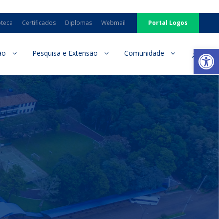
oteca
Certificados
Diplomas
Webmail
Portal Logos
Ab
ão
Pesquisa e Extensão
Comunidade