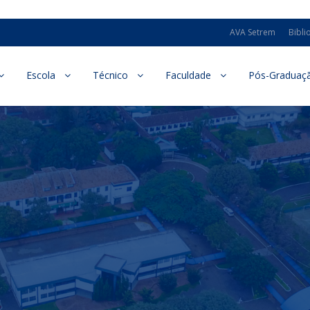
AVA Setrem
Bibli
Escola
Técnico
Faculdade
Pós-Graduaç