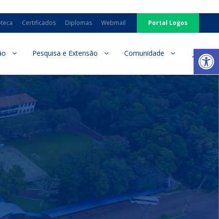
oteca
Certificados
Diplomas
Webmail
Portal Logos
Ab
ão
Pesquisa e Extensão
Comunidade