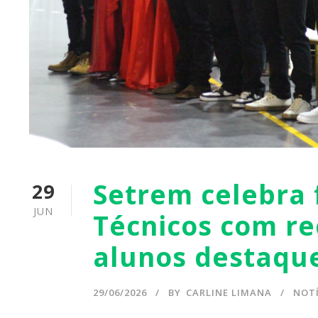
Setrem celebra 
29
JUN
Técnicos com r
alunos destaqu
29/06/2026
BY
CARLINE LIMANA
NOTÍ