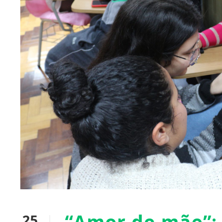
“Amor de mãe”:
25