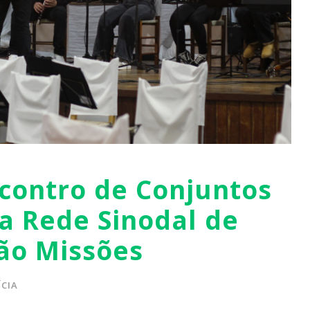
contro de Conjuntos
a Rede Sinodal de
ão Missões
CIA