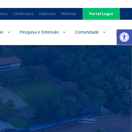
oteca
Certificados
Diplomas
Webmail
Portal Logos
Ab
ão
Pesquisa e Extensão
Comunidade