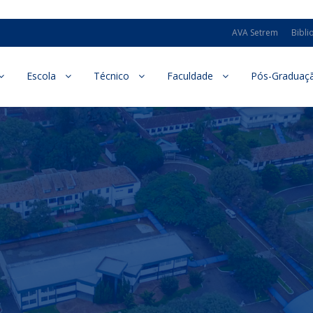
AVA Setrem
Bibli
Escola
Técnico
Faculdade
Pós-Graduaç