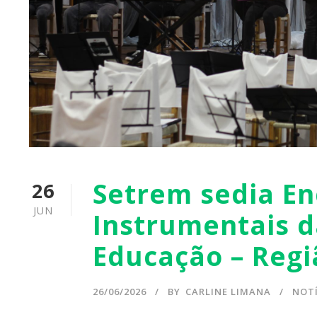
Setrem sedia En
26
JUN
Instrumentais d
Educação – Regi
26/06/2026
BY
CARLINE LIMANA
NOTÍ