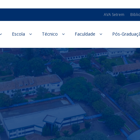
AVA Setrem
Bibli
Escola
Técnico
Faculdade
Pós-Graduaç