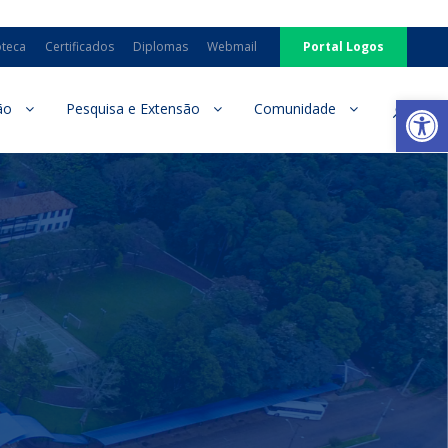
oteca
Certificados
Diplomas
Webmail
Portal Logos
Ab
ão
Pesquisa e Extensão
Comunidade