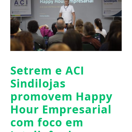
Setrem e ACI
Sindilojas
promovem Happy
Hour Empresarial
com foco em