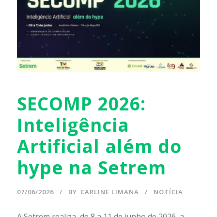
SECOMP 2026:
Inteligência
Artificial além do
hype na Setrem
07/06/2026
BY
CARLINE LIMANA
NOTÍCIA
A Setrem realiza, de 8 a 11 de junho de 2026, a