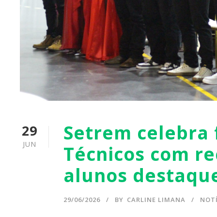
Setrem celebra 
29
JUN
Técnicos com r
alunos destaqu
29/06/2026
BY
CARLINE LIMANA
NOTÍ