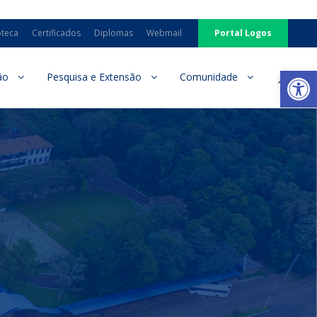
oteca
Certificados
Diplomas
Webmail
Portal Logos
Ab
ão
Pesquisa e Extensão
Comunidade