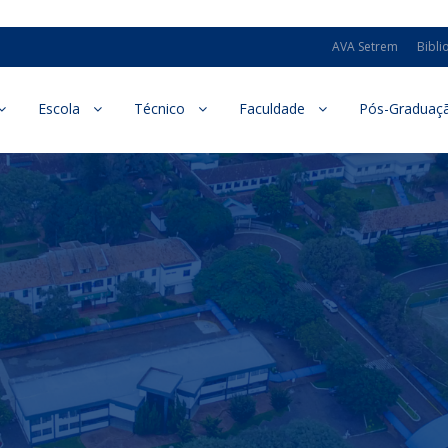
AVA Setrem
Bibli
Escola
Técnico
Faculdade
Pós-Graduaç