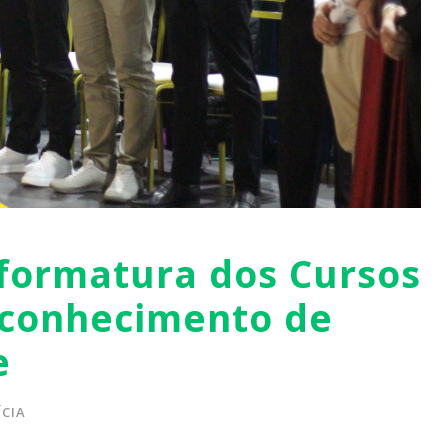
formatura dos Cursos
econhecimento de
e
CIA