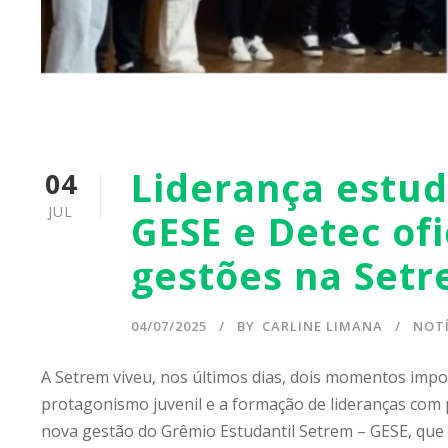
Liderança estu
04
JUL
GESE e Detec of
gestões na Set
04/07/2025
BY
CARLINE LIMANA
NOTÍ
A Setrem viveu, nos últimos dias, dois momentos im
protagonismo juvenil e a formação de lideranças com 
nova gestão do Grêmio Estudantil Setrem – GESE, que r