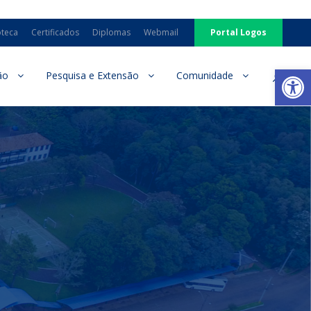
oteca
Certificados
Diplomas
Webmail
Portal Logos
Ab
ão
Pesquisa e Extensão
Comunidade