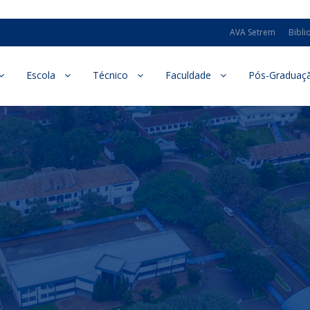
AVA Setrem
Bibli
Escola
Técnico
Faculdade
Pós-Graduaç