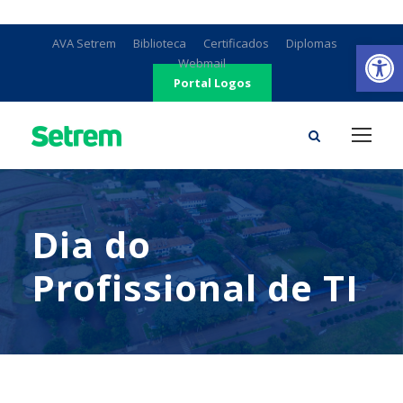
Ab
AVA Setrem
Biblioteca
Certificados
Diplomas
Webmail
Portal Logos
Dia do
Profissional de TI