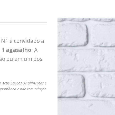
1N1 é convidado a
u
1 agasalho
. A
ação ou em um dos
, seus bancos de alimentos e
spontânea e não tem relação