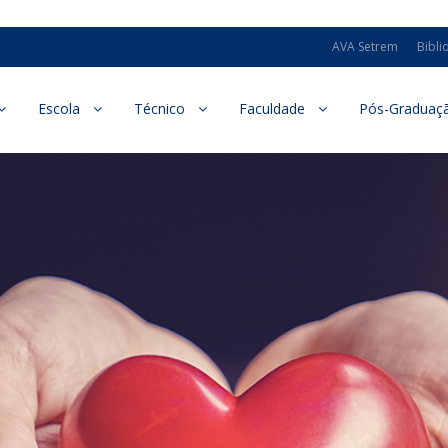
AVA Setrem
Bibli
Escola
Técnico
Faculdade
Pós-Graduaç