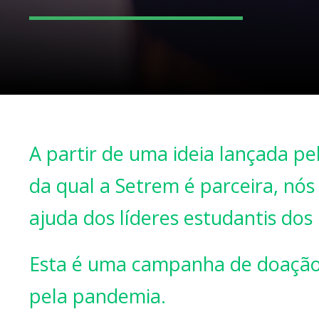
A partir de uma ideia lançada p
da qual a Setrem é parceira, n
ajuda dos líderes estudantis dos
Esta é uma campanha de doação c
pela pandemia.