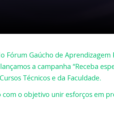
elo Fórum Gaúcho de Aprendizagem P
ós lançamos a campanha “Receba esp
 Cursos Técnicos e da Faculdade.
om o objetivo unir esforços em pro