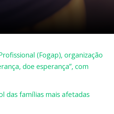
rofissional (Fogap), organização
erança, doe esperança”, com
l das famílias mais afetadas