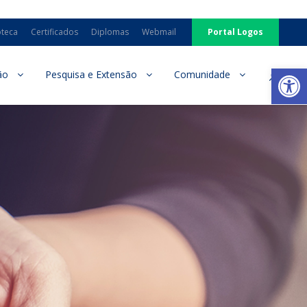
oteca
Certificados
Diplomas
Webmail
Portal Logos
Ab
ão
Pesquisa e Extensão
Comunidade