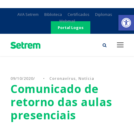
Ab
AVA Setrem
Biblioteca
Certificados
Diplomas
Webmail
Portal Logos
09/10/2020
•
Coronavírus
,
Notícia
Comunicado de
retorno das aulas
presenciais