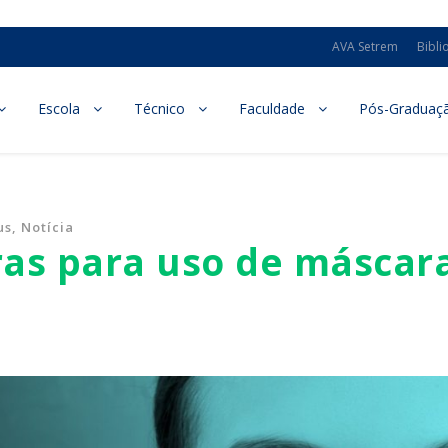
AVA Setrem
Bibli
Escola
Técnico
Faculdade
Pós-Graduaç
us
,
Notícia
as para uso de máscar