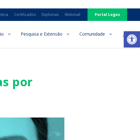
oteca
Certificados
Diplomas
Webmail
Portal Logos
Ab
ão
Pesquisa e Extensão
Comunidade
as por