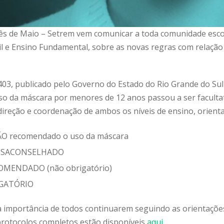
ês de Maio – Setrem vem comunicar a toda comunidade esco
til e Ensino Fundamental, sobre as novas regras com relaçã
03, publicado pelo Governo do Estado do Rio Grande do Sul
 uso da máscara por menores de 12 anos passou a ser faculta
ireção e coordenação de ambos os níveis de ensino, orienta
ÃO recomendado o uso da máscara
 DESACONSELHADO
ECOMENDADO (não obrigatório)
IGATÓRIO
a importância de todos continuarem seguindo as orientaçõe
protocolos completos estão disponíveis
aqui
.