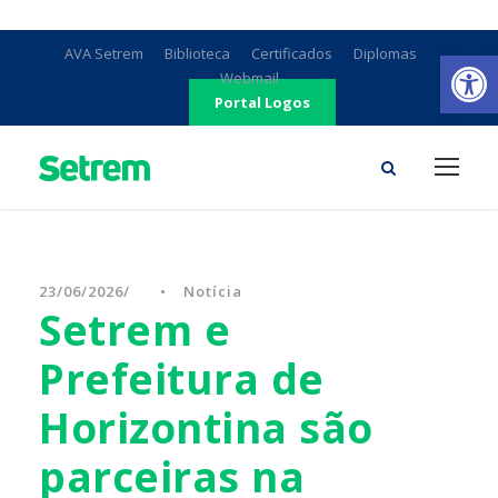
Ab
AVA Setrem
Biblioteca
Certificados
Diplomas
Webmail
Portal Logos
23/06/2026
•
Notícia
Setrem e
Prefeitura de
Horizontina são
parceiras na