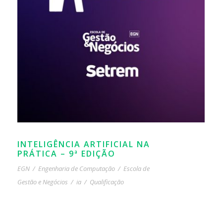
INTELIGÊNCIA ARTIFICIAL NA
PRÁTICA – 9ª EDIÇÃO
EGN
/
Engenharia de Computação
/
Escola de
Gestão e Negócios
/
ia
/
Qualificação