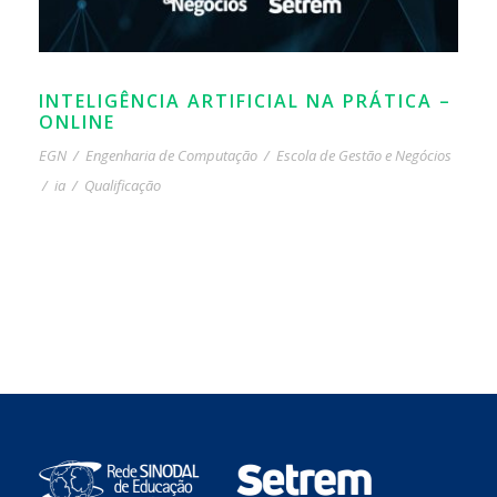
INTELIGÊNCIA ARTIFICIAL NA PRÁTICA –
ONLINE
EGN
/
Engenharia de Computação
/
Escola de Gestão e Negócios
/
ia
/
Qualificação