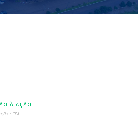
SÃO À AÇÃO
cação
/
TEA