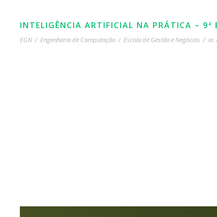
INTELIGÊNCIA ARTIFICIAL NA PRÁTICA – 9ª
EGN
/
Engenharia de Computação
/
Escola de Gestão e Negócios
/
ia