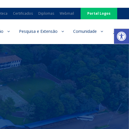
oteca
Certificados
Diplomas
Webmail
Portal Logos
Ab
ão
Pesquisa e Extensão
Comunidade