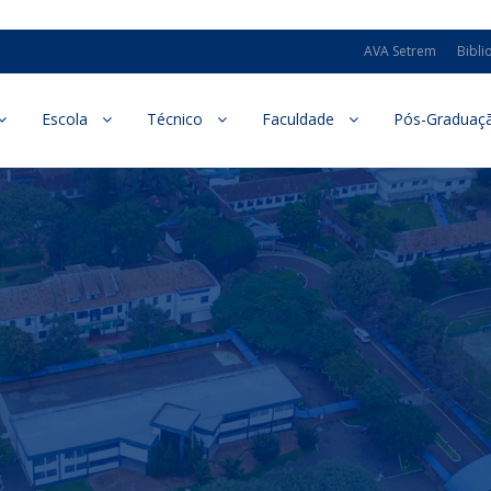
AVA Setrem
Bibli
Escola
Técnico
Faculdade
Pós-Graduaç