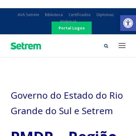
Ab
AVA Setrem
Biblioteca
Certificados
Diplomas
Webmail
Portal Logos
Governo do Estado do Rio
Grande do Sul e Setrem