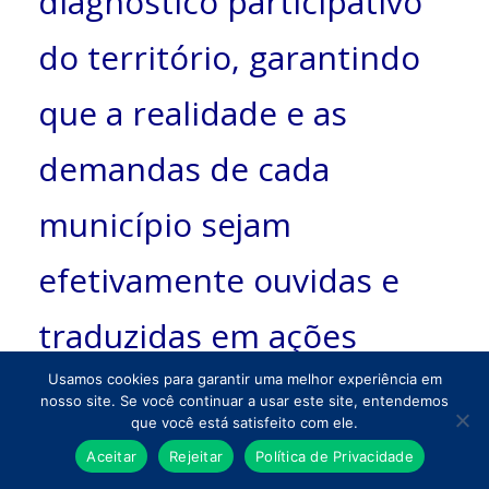
diagnóstico participativo
do território, garantindo
que a realidade e as
demandas de cada
município sejam
efetivamente ouvidas e
traduzidas em ações
concretas.
Usamos cookies para garantir uma melhor experiência em
nosso site. Se você continuar a usar este site, entendemos
que você está satisfeito com ele.
Além da elaboração dos
Aceitar
Rejeitar
Política de Privacidade