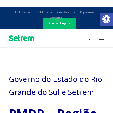
Ab
AVA Setrem
Biblioteca
Certificados
Diplomas
Webmail
Portal Logos
Governo do Estado do Rio
Grande do Sul e Setrem