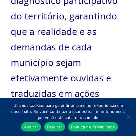
diagnóstico participativo
do território, garantindo
que a realidade e as
demandas de cada
município sejam
efetivamente ouvidas e
traduzidas em ações
concretas.
Usamos cookies para garantir uma melhor experiência em
nosso site. Se você continuar a usar este site, entendemos
que você está satisfeito com ele.
Além da elaboração dos
Aceitar
Rejeitar
Política de Privacidade