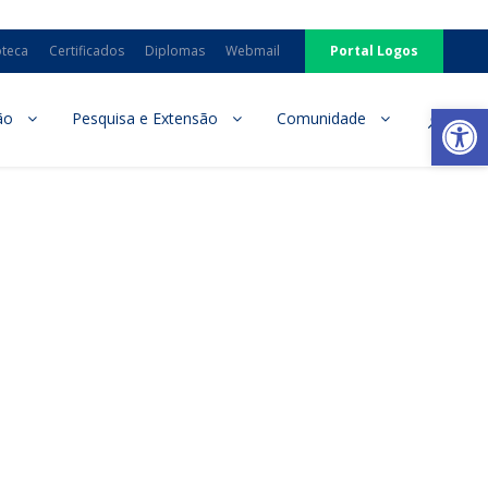
oteca
Certificados
Diplomas
Webmail
Portal Logos
Ab
ão
Pesquisa e Extensão
Comunidade