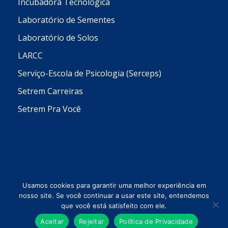
Incubadora Tecnológica
Laboratório de Sementes
Laboratório de Solos
LARCC
Serviço-Escola de Psicologia (Serceps)
Setrem Carreiras
Setrem Pra Você
Usamos cookies para garantir uma melhor experiência em
nosso site. Se você continuar a usar este site, entendemos
que você está satisfeito com ele.
Todos os direitos reservados © 2026 Setrem
Aceitar
Rejeitar
Política de Privacidade