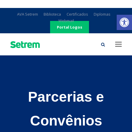
Ab
AVA Setrem
Biblioteca
Certificados
Diplomas
Webmail
Portal Logos
Parcerias e
Convênios