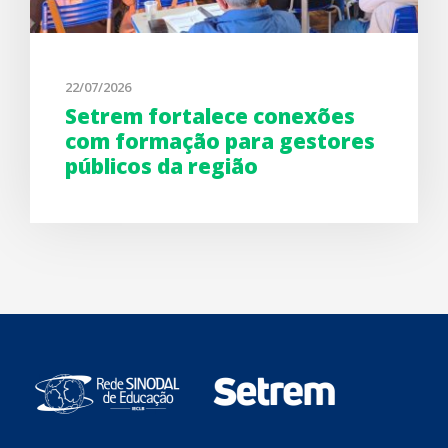
22/07/2026
Setrem fortalece conexões
com formação para gestores
públicos da região