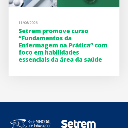
11/06/2026
Setrem promove curso
“Fundamentos da
Enfermagem na Prática” com
foco em habilidades
essenciais da área da saúde