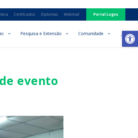
oteca
Certificados
Diplomas
Webmail
Portal Logos
Ab
ão
Pesquisa e Extensão
Comunidade
 de evento