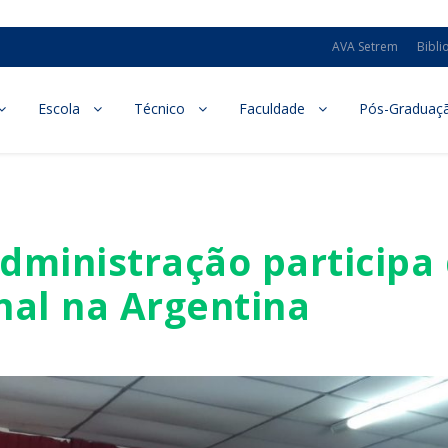
AVA Setrem
Bibli
Escola
Técnico
Faculdade
Pós-Graduaç
dministração participa
nal na Argentina