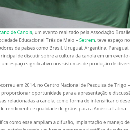
icano de Canola
, um evento realizado pela Associação Brasil
ociedade Educacional Três de Maio –
Setrem
, teve espaço no
dores de países como Brasil, Uruguai, Argentina, Paraguai,
rincipal de discutir sobre a cultura da canola em um evento d
um espaço significativo nos sistemas de produção de diver
ocorreu em 2014, no Centro Nacional de Pesquisa de Trigo 
proporcionar oportunidade para a apresentação e discussã
as relacionadas a canola, como forma de intensificar o des
de rendimento e qualidade de grãos para a América Latina.
ífica como esse ampliam a difusão, implantação e manejo de
tos, estabelecendo um breve panorama científico da cultura 