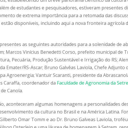
 além de estudantes e pesquisadores, estiveram presentes di
mento de extrema importância para a retomada das discuss
 estão disponíveis, incluindo aqui a nova fronteira agrícola
presentes as seguintes autoridades para a solenidade de abe
m; Marcos Vinícius Benedetti Corso, prefeito municipal de T
ultura, Pecuária, Produção Sustentável e Irrigação do RS; Ale
l da Emater/RS-Ascar; Bruno Galvêas Laviola, Chefe Adjunto 
 Agroenergia; Vantuir Scaranti, presidente da Abrascanola
os Caraffa, coordenador da
Faculdade de Agronomia da Setr
 de Canola.
ão, aconteceram algumas homenagens a personalidades des
esenvolvimento da cultura no Brasil e na América Latina. F
 Gilberto Omar Tomm e ao Dr. Bruno Galveas Laviola, troféus
ilson Osterlein e uma láurea de homenagem à Setrem, repr