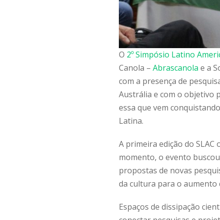
O
2º Simpósio Latino Amer
Canola –
Abrascanola
e a S
com a presença de pesquisa
Austrália e com o objetivo p
essa que vem conquistando 
Latina.
A primeira edição do SLAC 
momento, o evento buscou 
propostas de novas pesquis
da cultura para o aumento 
Espaços de dissipação cient
conectar pesquisas e proje