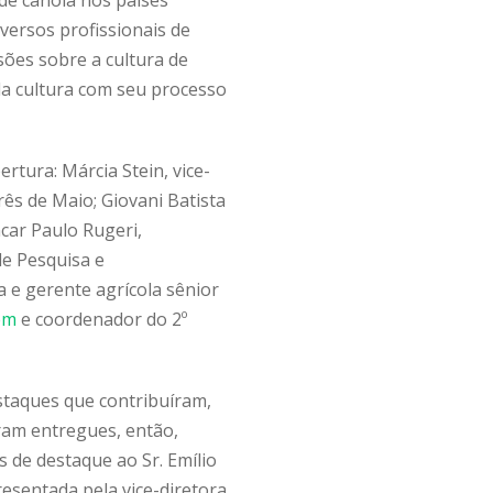
versos profissionais de
ões sobre a cultura de
 da cultura com seu processo
rtura: Márcia Stein, vice-
rês de Maio; Giovani Batista
ncar Paulo Rugeri,
de Pesquisa e
 e gerente agrícola sênior
em
e coordenador do 2º
taques que contribuíram,
oram entregues, então,
 de destaque ao Sr. Emílio
esentada pela vice-diretora