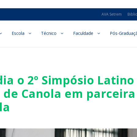
AVA Setrem
Bibli
Escola
Técnico
Faculdade
Pós-Graduaç
ia o 2º Simpósio Latino
 de Canola em parceira
la