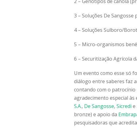
2 – Genótipos de canola (p
3 – Soluções De Sangosse p
4 – Soluções Sulboro/Borot
5 – Micro-organismos benéf
6 – Securitização Agrícola 
Um evento como esse só foi
diálogo entre saberes faz 
contando com o patrocínio
agradecimento especial às
S.A
.,
De Sangosse
,
Sicredi
e
bronze) e apoio da
Embrap
pesquisadoras que acredita