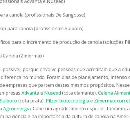
rofissionais Advanta e Nuseed)
ara canola (profissionais De Sangosse)
op para canola (profissionais Sulboro)
icos para o incremento de produção de canola (soluções Pil
da Canola (Zimermax)
 possível, porque envolve pessoas que acreditam que a edu
a diferença no mundo. Foram dias de planejamento, intenso d
 de empresas que partem destes mesmos propósitos. Nesse
 empresas
Advanta
e
Nuseed
(cota diamante),
Celena Alimen
Sulboro
(cota prata),
Pilzer biotecnologia
e
Zimermax corret
a Agroenergia
. Cabe um agradecimento especial, também, a
m na ciência e na importância da cultura de canola na Amér