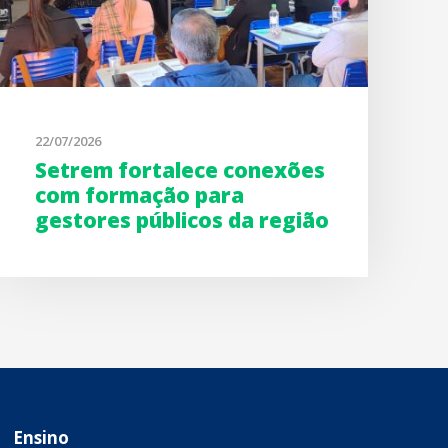
22/07/2026
Setrem fortalece conexões
com formação para
gestores públicos da região
Ensino