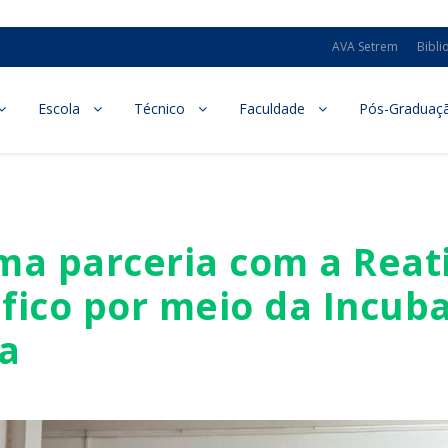
AVA Setrem
Bibli
Escola
Técnico
Faculdade
Pós-Graduaç
ma parceria com a Reat
fico por meio da Incub
a