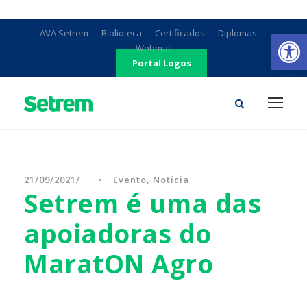
Ab
AVA Setrem
Biblioteca
Certificados
Diplomas
Webmail
Portal Logos
21/09/2021
•
Evento
,
Notícia
Setrem é uma das
apoiadoras do
MaratON Agro