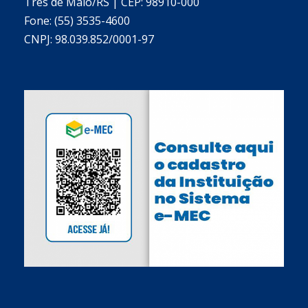
Três de Maio/RS | CEP: 98910-000
Fone: (55) 3535-4600
CNPJ: 98.039.852/0001-97