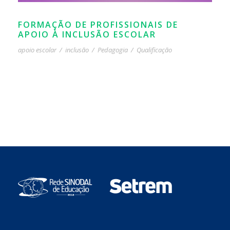
FORMAÇÃO DE PROFISSIONAIS DE
APOIO À INCLUSÃO ESCOLAR
apoio escolar
/
inclusão
/
Pedagogia
/
Qualificação