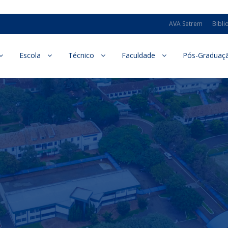
AVA Setrem
Bibli
Escola
Técnico
Faculdade
Pós-Graduaç