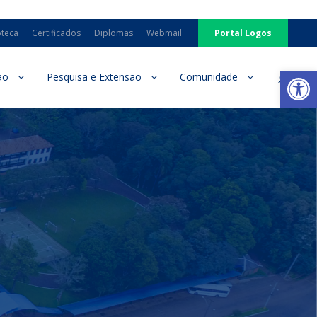
oteca
Certificados
Diplomas
Webmail
Portal Logos
Ab
ão
Pesquisa e Extensão
Comunidade