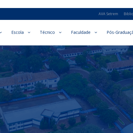
AVA Setrem
Bibli
Escola
Técnico
Faculdade
Pós-Graduaç