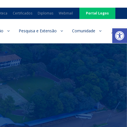
oteca
Certificados
Diplomas
Webmail
Portal Logos
Ab
ão
Pesquisa e Extensão
Comunidade