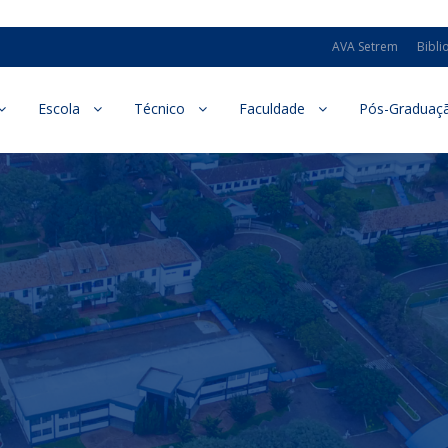
AVA Setrem
Bibli
Escola
Técnico
Faculdade
Pós-Graduaç