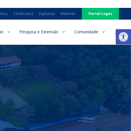
oteca
Certificados
Diplomas
Webmail
Portal Logos
Ab
ão
Pesquisa e Extensão
Comunidade