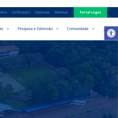
oteca
Certificados
Diplomas
Webmail
Portal Logos
Ab
ão
Pesquisa e Extensão
Comunidade