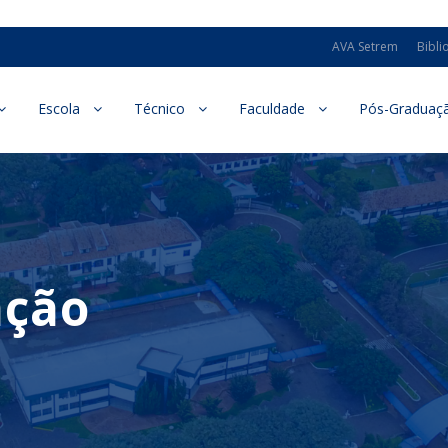
AVA Setrem
Bibli
Escola
Técnico
Faculdade
Pós-Graduaç
ação