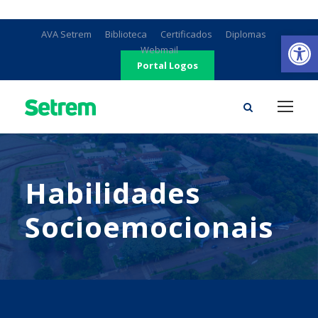
Ab
AVA Setrem
Biblioteca
Certificados
Diplomas
Webmail
Portal Logos
Habilidades
Socioemocionais