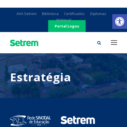
Ab
AVA Setrem
Biblioteca
Certificados
Diplomas
Webmail
Portal Logos
Estratégia