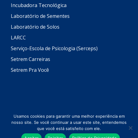
Incubadora Tecnológica
Laboratório de Sementes
Laboratório de Solos
LARCC
Serviço-Escola de Psicologia (Serceps)
Setrem Carreiras
Setrem Pra Você
Usamos cookies para garantir uma melhor experiência em
nosso site. Se você continuar a usar este site, entendemos
que você está satisfeito com ele.
Todos os direitos reservados © 2026 Setrem
Aceitar
Rejeitar
Política de Privacidade