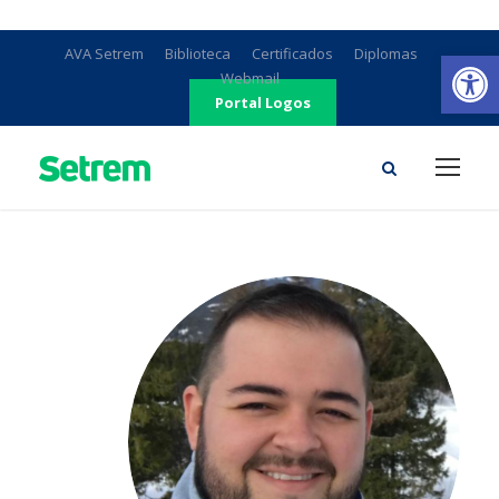
Ab
AVA Setrem
Biblioteca
Certificados
Diplomas
Webmail
Portal Logos