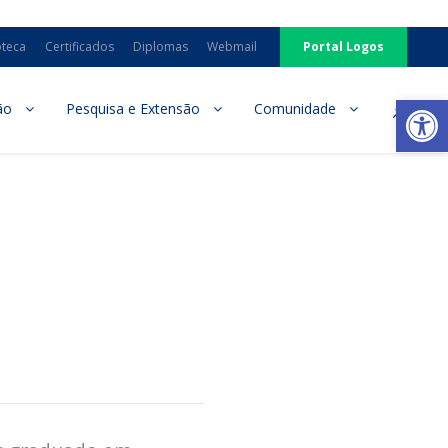
oteca
Certificados
Diplomas
Webmail
Portal Logos
Ab
ão
Pesquisa e Extensão
Comunidade