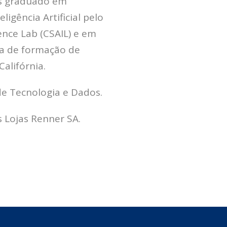
ós graduado em
igência Artificial pelo
gence Lab (CSAIL) e em
a de formação de
alifórnia.
de Tecnologia e Dados.
 Lojas Renner SA.