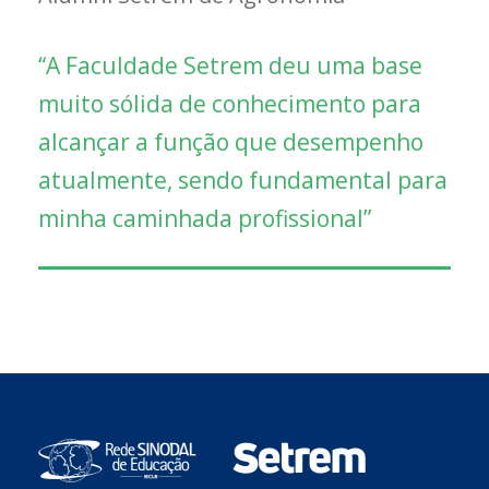
“A Faculdade Setrem deu uma base
muito sólida de conhecimento para
alcançar a função que desempenho
atualmente, sendo fundamental para
minha caminhada profissional”