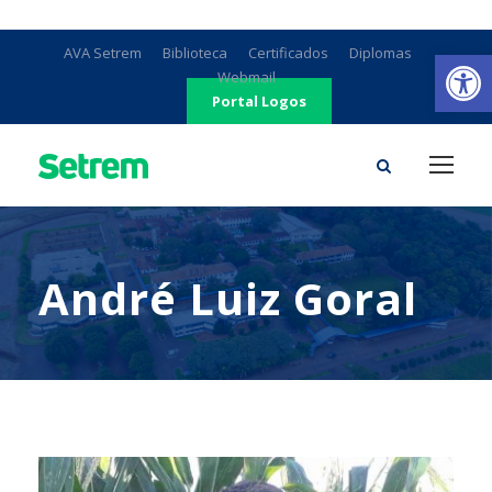
Ab
AVA Setrem
Biblioteca
Certificados
Diplomas
Webmail
Portal Logos
André Luiz Goral