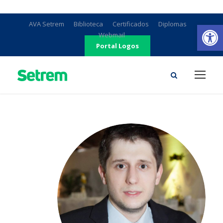
Ab
AVA Setrem
Biblioteca
Certificados
Diplomas
Webmail
Portal Logos