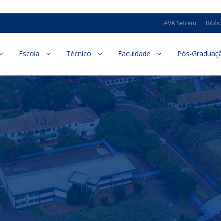
AVA Setrem
Bibli
Escola
Técnico
Faculdade
Pós-Graduaç