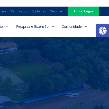
oteca
Certificados
Diplomas
Webmail
Portal Logos
Ab
ão
Pesquisa e Extensão
Comunidade