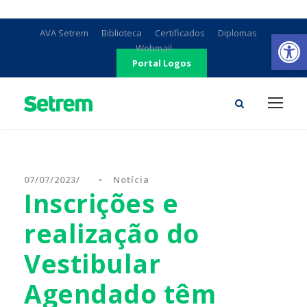
Ab
AVA Setrem
Biblioteca
Certificados
Diplomas
Webmail
Portal Logos
07/07/2023
•
Notícia
Inscrições e
realização do
Vestibular
Agendado têm