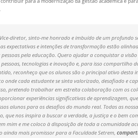
contribuir para a modernização da gestão acadêmica e para 
.
Vice-diretor, sinto-me honrado e imbuído de um profundo s
as expectativas e intenções de transformação estão alinha
 pessoas pela educação. Quero ajudar a conquistar a visão 
pessoas, tecnologias e inovação e, para isso compartilho d
entido, reconheço que os alunos são o principal ativo desta in
 onde cada estudante se sinta valorizado, desafiado e cap
isso, pretendo trabalhar em estreita colaboração com os col
porcionar experiências significativas de aprendizagem, qu
sos alunos para os desafios do mundo real. Todas as nossa
ano, que nos inspira a buscar a verdade, a justiça e o bem 
em mim e me coloco à disposição de toda a comunidade ac
o ainda mais promissor para a Faculdade Setrem
,
comparti