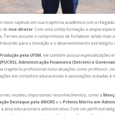
um novo capítulo em sua trajetória acadêmica com a chegada
o de
vice-diretor
. Com uma sólida formação e ampla experi
va, Ternes assume o compromisso de fortalecer ainda mais a
ntribuindo para a inovação e o desenvolvimento estratégico 
 Produção pela UFSM
, ele também possui especializações 
(PUCRS), Administração Financeira (Setrem) e Governan
ua trajetória profissional inclui atuações como professor, c
pações em conselhos educacionais e associações voltadas à 
 Ternes recebeu importantes reconhecimentos, como a
Menç
ração Destaque pela ANORS
e o
Prêmio Mérito em Admini
à área educacional e administrativa. Com um perfil estratég