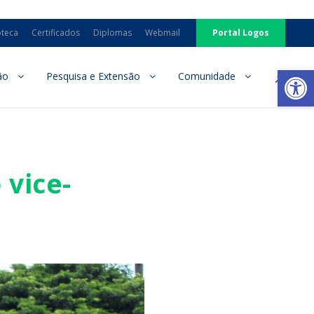
oteca
Certificados
Diplomas
Webmail
Portal Logos
Ab
ão
Pesquisa e Extensão
Comunidade
vice-