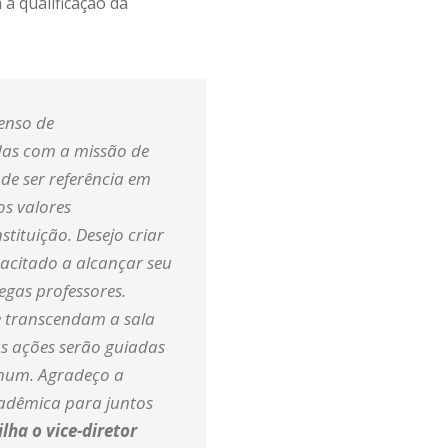
a qualificação da
enso de
das com a missão de
de ser referência em
os valores
stituição. Desejo criar
acitado a alcançar seu
egas professores.
e transcendam a sala
s ações serão guiadas
comum. Agradeço a
adêmica para juntos
lha o vice-diretor