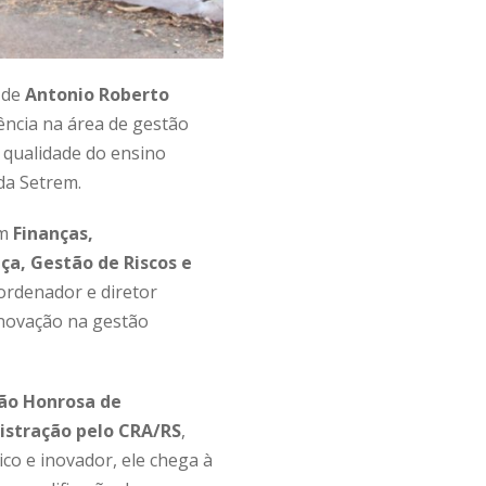
 de
Antonio Roberto
ência na área de gestão
 qualidade do ensino
da Setrem.
em
Finanças,
ça, Gestão de Riscos e
oordenador e diretor
inovação na gestão
ão Honrosa de
stração pelo CRA/RS
,
ico e inovador, ele chega à