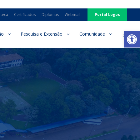
oteca
Certificados
Diplomas
Webmail
Portal Logos
Ab
ão
Pesquisa e Extensão
Comunidade