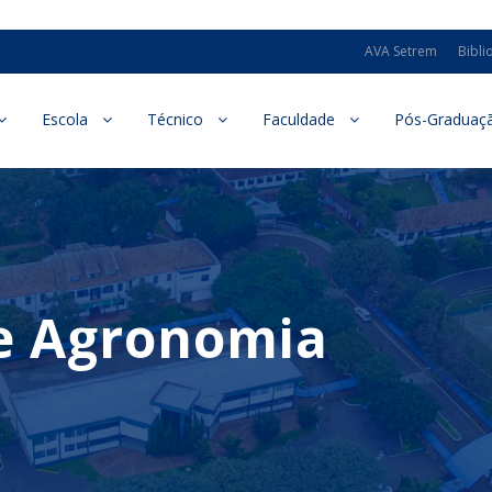
AVA Setrem
Bibli
Escola
Técnico
Faculdade
Pós-Graduaç
de Agronomia