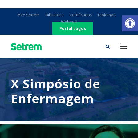
Ab
AVA Setrem
Biblioteca
Certificados
Diplomas
Webmail
Portal Logos
X Simpósio de
Enfermagem