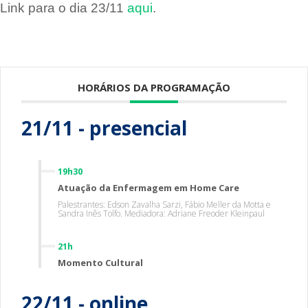
Link para o dia 23/11
aqui
.
HORÁRIOS DA PROGRAMAÇÃO
21/11 - presencial
19h30
Atuação da Enfermagem em Home Care
Palestrantes: Edson Zavalha Sarzi, Fábio Meller da Motta e
Sandra Inês Tolfo. Mediadora: Adriane Freoder Kleinpaul
21h
Momento Cultural
22/11 - online