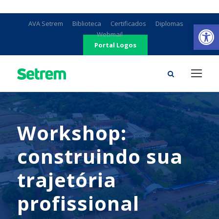
Ab
AVA Setrem
Biblioteca
Certificados
Diplomas
Webmail
Portal Logos
Workshop:
construindo sua
trajetória
profissional