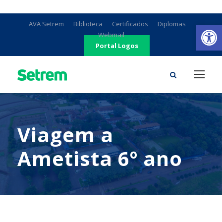
Ab
AVA Setrem
Biblioteca
Certificados
Diplomas
Webmail
Portal Logos
Viagem a
Ametista 6º ano