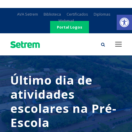
Ab
AVA Setrem
Biblioteca
Certificados
Diplomas
Webmail
Portal Logos
Último dia de
atividades
escolares na Pré-
Escola