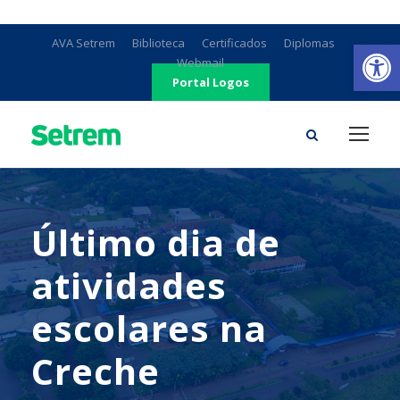
Ab
AVA Setrem
Biblioteca
Certificados
Diplomas
Webmail
Portal Logos
Último dia de
atividades
escolares na
Creche