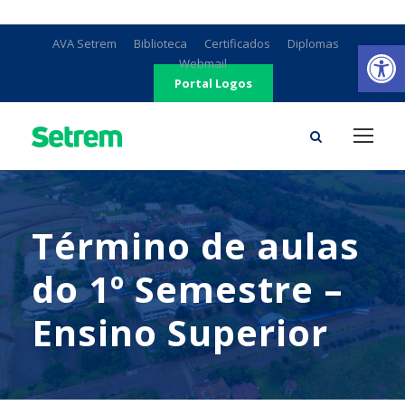
Ab
AVA Setrem
Biblioteca
Certificados
Diplomas
Webmail
Portal Logos
Término de aulas
do 1º Semestre –
Ensino Superior