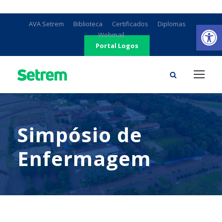
Ab
AVA Setrem
Biblioteca
Certificados
Diplomas
Webmail
Portal Logos
Simpósio de
Enfermagem