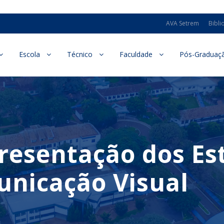
AVA Setrem
Bibli
Escola
Técnico
Faculdade
Pós-Graduaç
resentação dos Es
nicação Visual