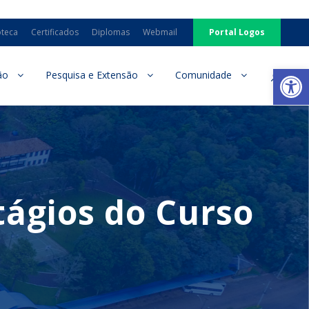
oteca
Certificados
Diplomas
Webmail
Portal Logos
Ab
ão
Pesquisa e Extensão
Comunidade
tágios do Curso