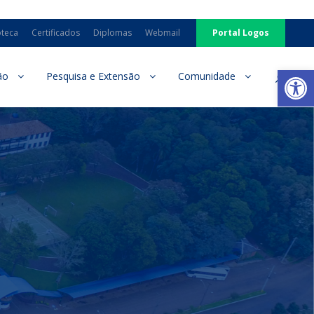
oteca
Certificados
Diplomas
Webmail
Portal Logos
Ab
ão
Pesquisa e Extensão
Comunidade