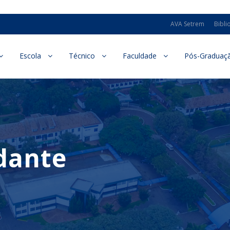
AVA Setrem
Bibli
Escola
Técnico
Faculdade
Pós-Graduaç
dante