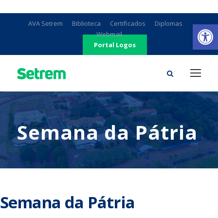
Ab
AVA Setrem
Biblioteca
Certificados
Diplomas
Webmail
Portal Logos
Semana da Pátria
Semana da Pátria